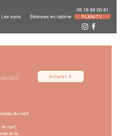
06 18 98 00 81
Les sons
Séances en cabine
PLANITY
matériel
Acheter
iveau du nerf
 le nerf.
ente et le