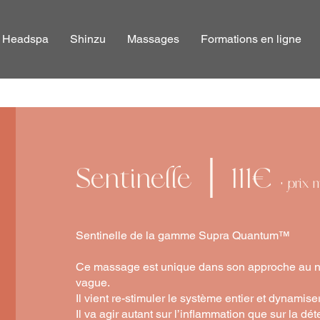
Headspa
Shinzu
Massages
Formations en ligne
Sentinelle｜111€
+ prix 
Sentinelle de la gamme Supra Quantum™
Ce massage est unique dans son approche au n
vague.
Il vient re-stimuler le système entier et dynamiser
Il va agir autant sur l’inflammation que sur la dét