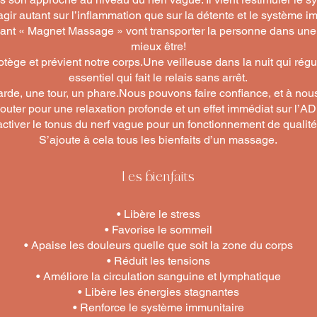
a agir autant sur l’inflammation que sur la détente et le système i
mant « Magnet Massage » vont transporter la personne dans un
mieux être!
otège et prévient notre corps.Une veilleuse dans la nuit qui rég
essentiel qui fait le relais sans arrêt.
rde, une tour, un phare.Nous pouvons faire confiance, et à nous
uter pour une relaxation profonde et un effet immédiat sur l’ADN e
activer le tonus du nerf vague pour un fonctionnement de qualité
S’ajoute à cela tous les bienfaits d’un massage.
Les bienfaits
• Libère le stress
• Favorise le sommeil
• Apaise les douleurs quelle que soit la zone du corps
• Réduit les tensions
• Améliore la circulation sanguine et lymphatique
• Libère les énergies stagnantes
• Renforce le système immunitaire