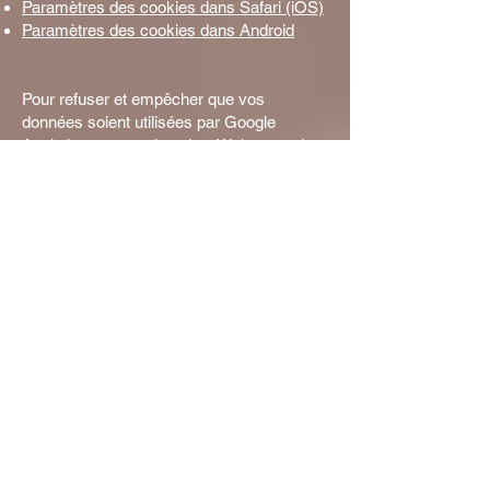
Paramètres des cookies dans Safari (iOS)
Paramètres des cookies dans Android
Pour refuser et empêcher que vos
données soient utilisées par Google
Analytics sur tous les sites Web, consultez
les instructions suivantes :
https://tools.google.com/dlpage/gaoptout?
hl=fr
Il se peut que nous modifiions cette
politique en matière de cookies. Nous vous
encourageons à consulter régulièrement
cette page pour obtenir les dernières
informations sur les cookies.